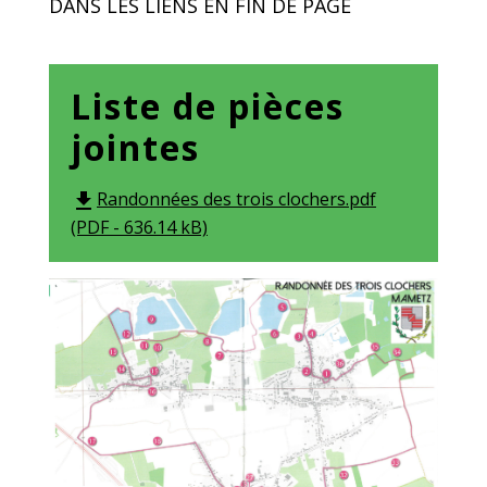
DANS LES LIENS EN FIN DE PAGE
Liste de pièces
jointes
Randonnées des trois clochers.pdf
file_download
(PDF - 636.14 kB)