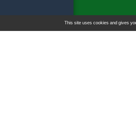
This site uses cookies and gives you
Liens
France Voyage
ENEDIS
ENEDIS ouvertu