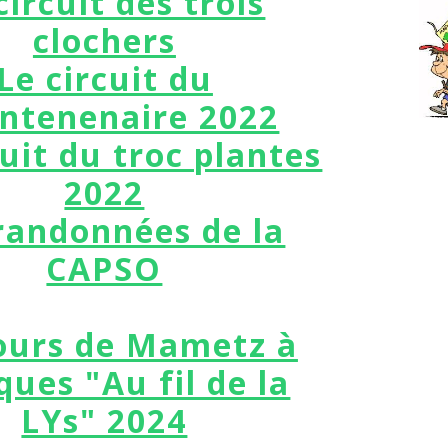
circuit des trois
clochers
Le circuit du
entenenaire 2022
cuit du troc plantes
2022
randonnées de la
CAPSO
ours de Mametz à
ques "Au fil de la
LYs" 2024