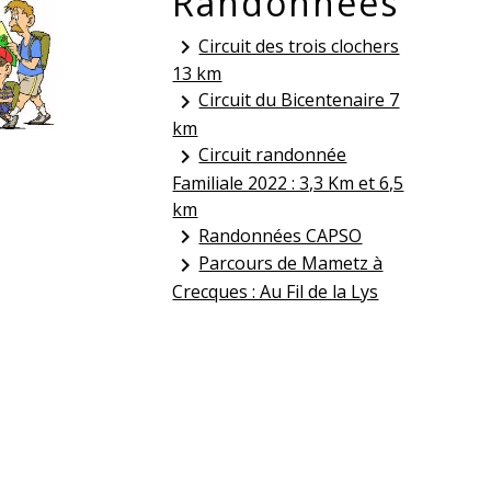
Randonnées
Circuit des trois clochers
keyboard_arrow_right
13 km
Circuit du Bicentenaire 7
keyboard_arrow_right
km
Circuit randonnée
keyboard_arrow_right
Familiale 2022 : 3,3 Km et 6,5
km
Randonnées CAPSO
keyboard_arrow_right
Parcours de Mametz à
keyboard_arrow_right
Crecques : Au Fil de la Lys