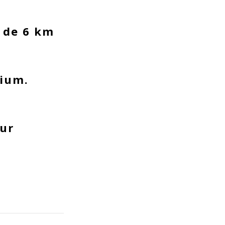
 de 6 km
nium.
eur