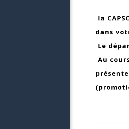
la CAPSO
dans vot
Le dépar
Au cours
présente
(promotio