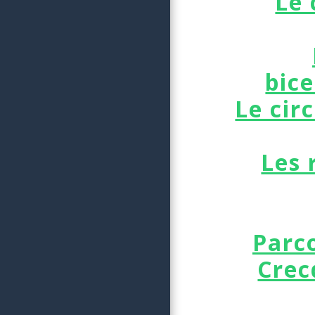
Le 
bic
Le cir
Les 
Parc
Crec