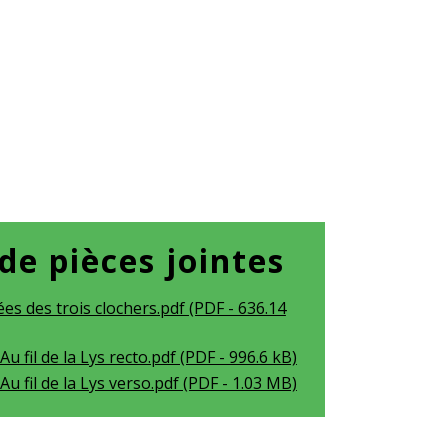
 de pièces jointes
s des trois clochers.pdf (PDF - 636.14
u fil de la Lys recto.pdf (PDF - 996.6 kB)
Au fil de la Lys verso.pdf (PDF - 1.03 MB)