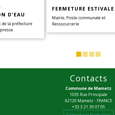
T
FERMETURE ESTIVALE
ON D'EAU
Mairie, Poste communale et
t de la préfecture
Resssourcerie
presse
Contacts
Commune de Mametz
1035 Rue Principale
62120 Mametz - FRANCE
+33 3 21 39 07 05