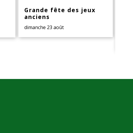
Grande fête des jeux
Rap
anciens
d'i
ba
dimanche 23 août
dans 
prév