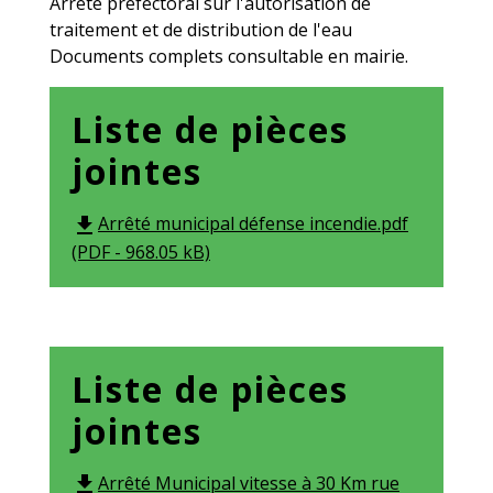
Arrêté préfectoral sur l'autorisation de
traitement et de distribution de l'eau
Documents complets consultable en mairie.
Liste de pièces
jointes
Arrêté municipal défense incendie.pdf
file_download
(PDF - 968.05 kB)
Liste de pièces
jointes
Arrêté Municipal vitesse à 30 Km rue
file_download