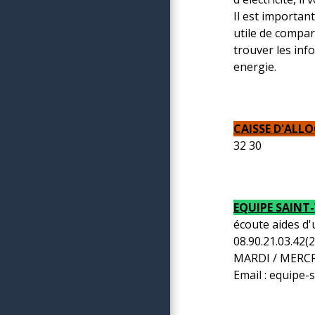
Il est importan
utile de compar
trouver les inf
energie.
CAISSE D'ALL
32 30
EQUIPE SAINT
écoute aides d'u
08.90.21.03.42(2
MARDI / MERCR
Email : equipe