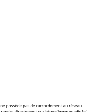
i ne possède pas de raccordement au réseau
s rendre directement sur https://www.enedis.fr/.