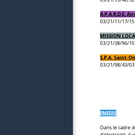
A.P.A.R.D.E. Ai
03/21/11/17/15
MISSION LOCAL
03/21/38/96/10
S.P.A. Saint-O
03/21/98/43/03
ENEDIS
Dans le cadre 
d'électricité, 