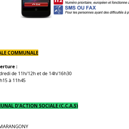
ALE COMMUNALE
erture :
ndredi de 11h/12h et de 14h/16h30
0h15 à 11h45
NAL D'ACTION SOCIALE (C.C.A.S)
ie MARANGONY