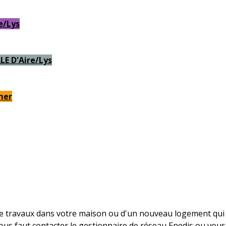
re/Lys
E D'Aire/Lys
mer
de travaux dans votre maison ou d'un nouveau logement qu
il vous faut contacter le gestionnaire de réseau Enedis ou vou