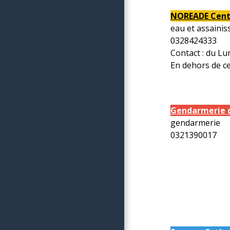
NOREADE Centr
eau et assaini
0328424333
Contact : du Lu
En dehors de ce
Gendarmerie d'
gendarmerie
0321390017