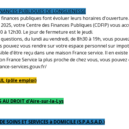
INANCES PUBLIQUES DE LONGUENESSE
 finances publiques font évoluer leurs horaires d'ouverture.
n 2025, votre Centre des Finances Publiques (CDFIP) vous acc
 à 12h30. Le jour de fermeture est le jeudi.
questions, du lundi au vendredi, de 8h30 à 19h, vous pouvez
s pouvez vous rendre sur votre espace personnel sur impots
ssible d'être reçu dans une maison France service. Il en exis
on France Service la plus proche de chez vous, vous pouvez 
rance-services.gouv.fr/
L (pôle emploi)
 AU DROIT d'Aire-sur-la-Lys
 SOINS ET SERVICES à DOMICILE (S.P.A.S.A.D.)