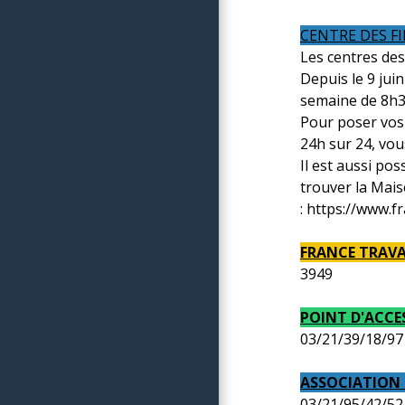
CENTRE DES F
Les centres des
Depuis le 9 jui
semaine de 8h30
Pour poser vos 
24h sur 24, vou
Il est aussi po
trouver la Mais
: https://www.f
FRANCE TRAVAI
3949
POINT D'ACCES
03/21/39/18/97
ASSOCIATION DE
03/21/95/42/52