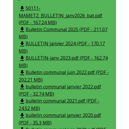
50111-
file_download
MAMETZ_BULLETIN_janv2026_bat.pdf
(PDF - 167.24 MB)
Bulletin Communal 2025 (PDF - 211.07
file_download
MB)
BULLETIN janvier 2024 (PDF - 170.17
file_download
MB)
BULLETIN-janv 2023.pdf (PDF - 162.74
file_download
MB)
Bulletin communal juin 2022.pdf (PDF -
file_download
202.21 MB)
bulletin communal janvier 2022.pdf
file_download
(PDF - 32.74 MB)
bulletin communal 2021.pdf (PDF -
file_download
24.52 MB)
bulletin communal janvier 2020.pdf
file_download
(PDF - 35.3 MB)