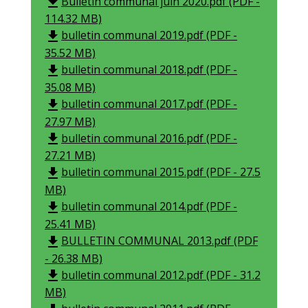
Bulletin communal juin 2020.pdf (PDF -
file_download
114.32 MB)
bulletin communal 2019.pdf (PDF -
file_download
35.52 MB)
bulletin communal 2018.pdf (PDF -
file_download
35.08 MB)
bulletin communal 2017.pdf (PDF -
file_download
27.97 MB)
bulletin communal 2016.pdf (PDF -
file_download
27.21 MB)
bulletin communal 2015.pdf (PDF - 27.5
file_download
MB)
bulletin communal 2014.pdf (PDF -
file_download
25.41 MB)
BULLETIN COMMUNAL 2013.pdf (PDF
file_download
- 26.38 MB)
bulletin communal 2012.pdf (PDF - 31.2
file_download
MB)