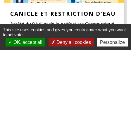
CANICLE ET RESTRICTION D'EAU
Arrêté du 9 juillet de la préfecture Communiqué
This site uses cookies and gives you control over what you want
de presse
to activate
OK, accept all
Deny all cookies
Personalize
Contacts
Commune de Mametz
1035 Rue Principale
62120 Mametz - FRANCE
+33 3 21 39 07 05
Contact par formulaire